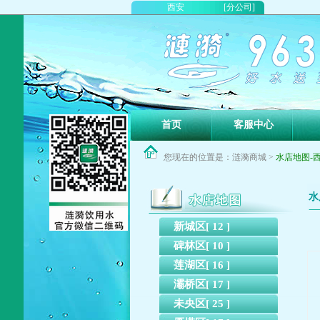
西安
[分公司]
首页
客服中心
您现在的位置是：涟漪商城 >
水店地图-西安
水
新城区[ 12 ]
碑林区[ 10 ]
莲湖区[ 16 ]
灞桥区[ 17 ]
未央区[ 25 ]