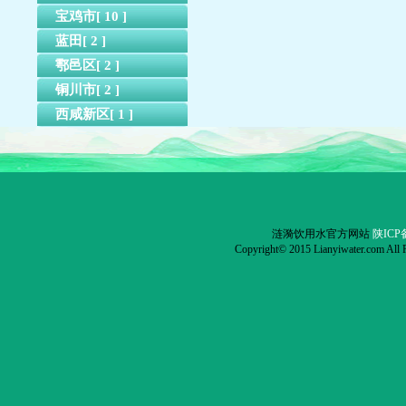
宝鸡市[ 10 ]
蓝田[ 2 ]
鄠邑区[ 2 ]
铜川市[ 2 ]
西咸新区[ 1 ]
涟漪饮用水官方网站
陕ICP备
Copyright© 2015 Lianyiwater