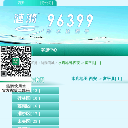
西安
[分公司]
首页
客服中心
您现在的位置是：涟漪商城 >
水店地图-西安 -> 富平县[ 1 ]
水店地图-西安 -> 富平县[ 1 ]
新城区[ 12 ]
碑林区[ 10 ]
莲湖区[ 16 ]
灞桥区[ 17 ]
未央区[ 25 ]