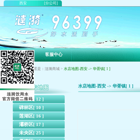
西安
[分公司]
首页
客服中心
您现在的位置是：涟漪商城 >
水店地图-西安 -> 华胥镇[ 1 ]
水店地图-西安 -> 华胥镇[ 1 ]
新城区[ 12 ]
碑林区[ 10 ]
莲湖区[ 16 ]
灞桥区[ 17 ]
未央区[ 25 ]