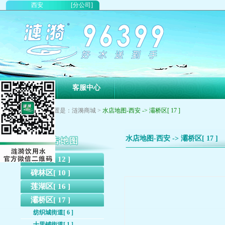
西安
[分公司]
首页
客服中心
您现在的位置是：涟漪商城 >
水店地图-西安 -> 灞桥区[ 17 ]
水店地图-西安 -> 灞桥区[ 17 ]
新城区[ 12 ]
碑林区[ 10 ]
莲湖区[ 16 ]
灞桥区[ 17 ]
纺织城街道[ 6 ]
十里铺街道[ 1 ]