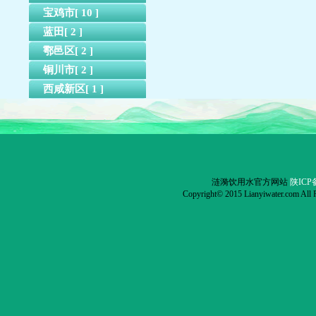
宝鸡市[ 10 ]
蓝田[ 2 ]
鄠邑区[ 2 ]
铜川市[ 2 ]
西咸新区[ 1 ]
涟漪饮用水官方网站
陕ICP备
Copyright© 2015 Lianyiwater