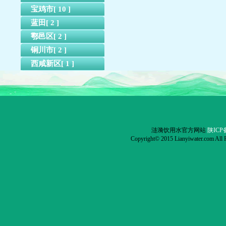
宝鸡市[ 10 ]
蓝田[ 2 ]
鄠邑区[ 2 ]
铜川市[ 2 ]
西咸新区[ 1 ]
涟漪饮用水官方网站
陕ICP备
Copyright© 2015 Lianyiwater