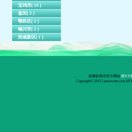
宝鸡市[ 10 ]
蓝田[ 2 ]
鄠邑区[ 2 ]
铜川市[ 2 ]
西咸新区[ 1 ]
涟漪饮用水官方网站
陕ICP备
Copyright© 2015 Lianyiwater