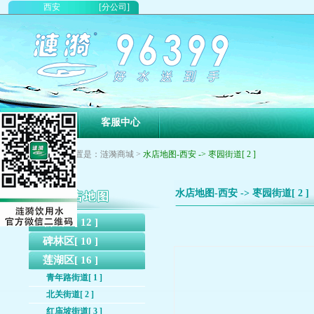
西安
[分公司]
首页
客服中心
您现在的位置是：涟漪商城 >
水店地图-西安 -> 枣园街道[ 2 ]
水店地图-西安 -> 枣园街道[ 2 ]
新城区[ 12 ]
碑林区[ 10 ]
莲湖区[ 16 ]
青年路街道[ 1 ]
北关街道[ 2 ]
红庙坡街道[ 3 ]