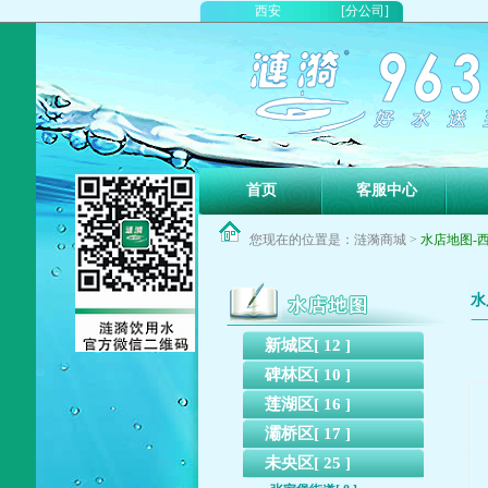
西安
[分公司]
首页
客服中心
您现在的位置是：涟漪商城 >
水店地图-西安
水
新城区[ 12 ]
碑林区[ 10 ]
莲湖区[ 16 ]
灞桥区[ 17 ]
未央区[ 25 ]