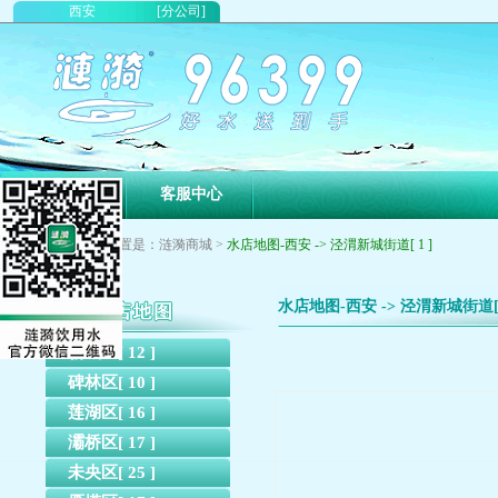
西安
[分公司]
首页
客服中心
您现在的位置是：涟漪商城 >
水店地图-西安 -> 泾渭新城街道[ 1 ]
水店地图-西安 -> 泾渭新城街道[ 
新城区[ 12 ]
碑林区[ 10 ]
莲湖区[ 16 ]
灞桥区[ 17 ]
未央区[ 25 ]